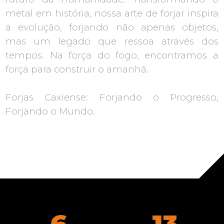
metal em história, nossa arte de forjar inspira
a evolução, forjando não apenas objetos,
mas um legado que ressoa através dos
tempos. Na força do fogo, encontramos a
força para construir o amanhã.
Forjas Caxiense: Forjando o Progresso,
Forjando o Mundo.